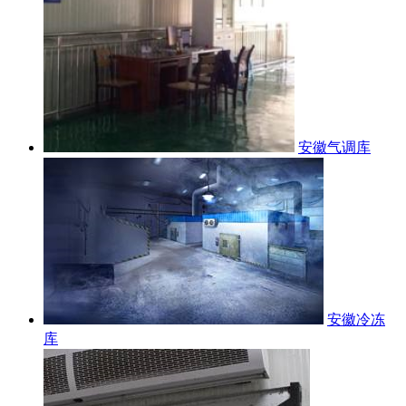
安徽气调库
安徽冷冻
库